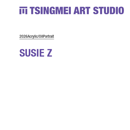
2026
Acrylic/Oil
Portrait
SUSIE Z