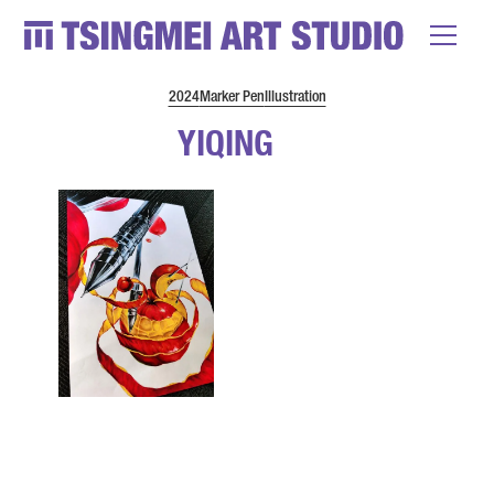
2024
Marker Pen
Illustration
YIQING